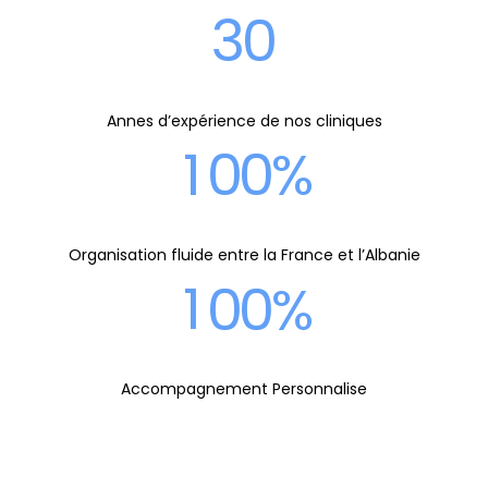
8
8
3
0
7
7
7
0
9
9
4
8
8
Annes d’expérience de nos cliniques
8
1
0
0
%
5
0
9
9
9
2
Organisation fluide entre la France et l’Albanie
6
1
0
0
%
0
3
7
2
Accompagnement Personnalise
4
8
3