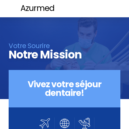
Azurmed
Votre Sourire
Notre Mission
Nos Services
Devis Gratuit
Vivez votre séjour
dentaire!