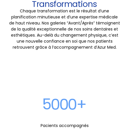
4
1
1
Transformations
1
6
6
6
3
3
Chaque transformation est le résultat d’une
planification minutieuse et d’une expertise médicale
5
2
2
de haut niveau. Nos galeries “Avant/Après” témoignent
2
7
7
7
de la qualité exceptionnelle de nos soins dentaires et
4
4
esthétiques. Au-delà du changement physique, c’est
une nouvelle confiance en soi que nos patients
6
3
3
retrouvent grâce à l’accompagnement d’Azur Med.
3
8
8
8
5
5
0
7
4
4
4
9
9
9
6
6
1
8
5
5
5
0
0
0
+
7
7
2
9
6
6
6
Pacients accompagnés